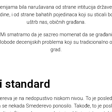
nijama bila narušavana od strane intitucija države
dine, i od strane bahatih pojedinaca koji su sticali 
uštrb nas, običnih građana.
Mi smatramo da je sazreo momenat da se građani
bode decenijskih problema koji su tradicionalno o
grad.
i standard
eva je na nedopustivo niskom nivou. To je posledi
 se nekada Smederevo ponosilo. Takođe, to je posle