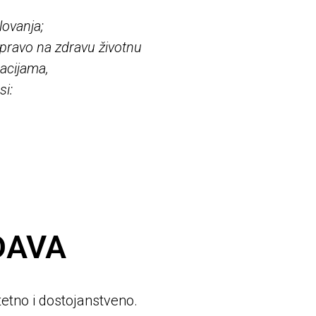
lovanja;
 pravo na zdravu životnu
acijama,
i:
ĐAVA
etno i dostojanstveno.