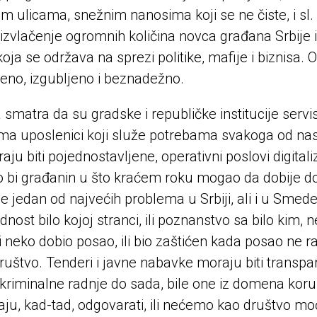
im ulicama, snežnim nanosima koji se ne čiste, i sl.
 izvlačenje ogromnih količina novca građana Srbije
 koja se održava na sprezi politike, mafije i biznis
eno, izgubljeno i beznadežno.
 smatra da su gradske i republičke institucije ser
ima uposlenici koji služe potrebama svakoga od nas
ju biti pojednostavljene, operativni poslovi digital
bi građanin u što kraćem roku mogao da dobije do
je jedan od najvećih problema u Srbiji, ali i u Sme
adnost bilo kojoj stranci, ili poznanstvo sa bilo kim
i neko dobio posao, ili bio zaštićen kada posao ne 
ruštvo. Tenderi i javne nabavke moraju biti transpa
kriminalne radnje do sada, bile one iz domena korupc
ju, kad-tad, odgovarati, ili nećemo kao društvo moći