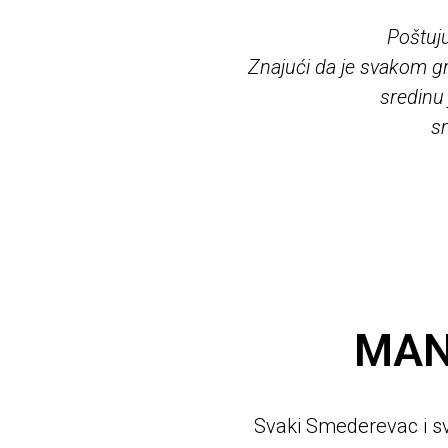
Poštuju
Znajući da je svakom gr
sredinu
s
MAN
Svaki Smederevac i sv