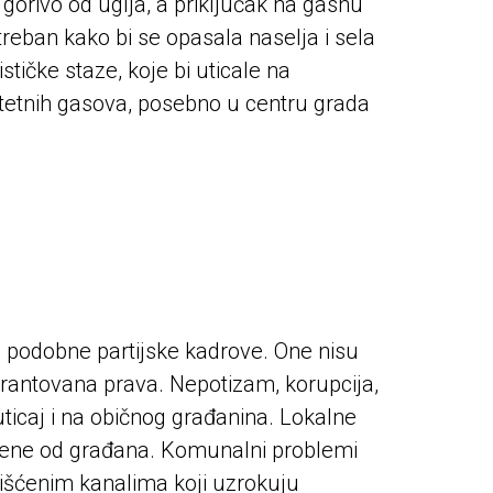
 gorivo od uglja, a priključak na gasnu
reban kako bi se opasala naselja i sela
stičke staze, koje bi uticale na
štetnih gasova, posebno u centru grada
a podobne partijske kadrove. One nisu
rantovana prava. Nepotizam, korupcija,
uticaj i na običnog građanina. Lokalne
ođene od građana. Komunalni problemi
išćenim kanalima koji uzrokuju