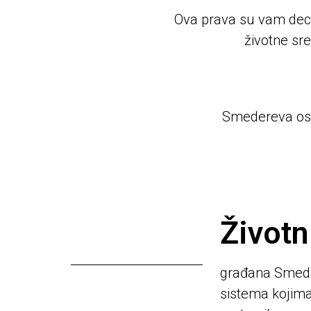
Ova prava su vam dece
životne sre
Smedereva oslo
Životn
građana Smeder
sistema kojima