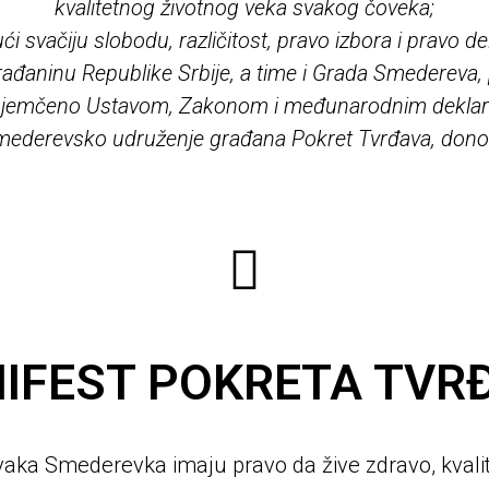
kvalitetnog životnog veka svakog čoveka;
ći svačiju slobodu, različitost, pravo izbora i pravo de
ađaninu Republike Srbije, a time i Grada Smedereva,
 jemčeno Ustavom, Zakonom i međunarodnim deklar
mederevsko udruženje građana Pokret Tvrđava, donos
IFEST POKRETA TVR
aka Smederevka imaju pravo da žive zdravo, kvalit