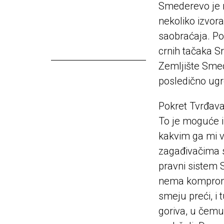
Smederevo je 
nekoliko izvora
saobraćaja. Po
crnih tačaka S
Zemljište Smed
posledično ugr
Pokret Tvrđava
To je moguće i 
kakvim ga mi v
zagađivačima s
pravni sistem S
nema kompromis
smeju preći, i
goriva, u čemu