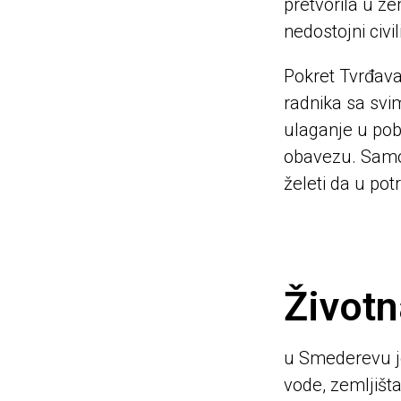
pretvorila u ze
nedostojni civi
Pokret Tvrđava
radnika sa svi
ulaganje u pob
obavezu. Samo 
želeti da u po
Životn
u Smederevu je
vode, zemljišta