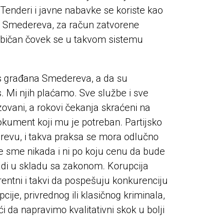
 Tenderi i javne nabavke se koriste kao
 i Smedereva, za račun zatvorene
a. Običan čovek se u takvom sistemu
vis građana Smedereva, a da su
. Mi njih plaćamo. Sve službe i sve
izovani, a rokovi čekanja skraćeni na
kument koji mu je potreban. Partijsko
derevu, i takva praksa se mora odlučno
, ne sme nikada i ni po koju cenu da bude
radi u skladu sa zakonom. Korupcija
rentni i takvi da pospešuju konkurenciju
ije, privrednog ili klasičnog kriminala,
 da napravimo kvalitativni skok u bolji