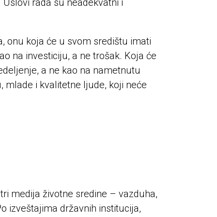
. Uslovi rada su neadekvatni i
, onu koja će u svom središtu imati
 na investiciju, a ne trošak. Koja će
redeljenje, a ne kao na nametnutu
ade i kvalitetne ljude, koji neće
ri medija životne sredine – vazduha,
o izveštajima državnih institucija,