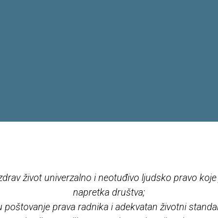
drav život univerzalno i neotuđivo ljudsko pravo koje j
napretka društva;
poštovanje prava radnika i adekvatan životni standa