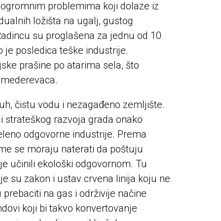
 ogromnim problemima koji dolaze iz
idualnih ložišta na ugalj, gustog
 Radincu su proglašena za jednu od 10
je posledica teške industrije.
ke prašine po atarima sela, što
e Smederevaca.
uh, čistu vodu i nezagađeno zemljište.
če i strateškog razvoja grada onako
zeleno odgovorne industrije. Prema
ime se moraju naterati da poštuju
i je učinili ekološki odgovornom. Tu
 su zakon i ustav crvena linija koju ne
rebaciti na gas i održivije načine
ovi koji bi takvo konvertovanje