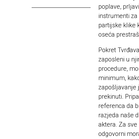
poplave, prljav
instrumenti za
partijske klike
oseća prestraš
Pokret Tvrđava
zaposleni u nj
procedure, mora
minimum, kako 
zapošljavanje 
prekinuti. Prip
referenca da b
razjeda naše d
aktera. Za sve 
odgovorni mora