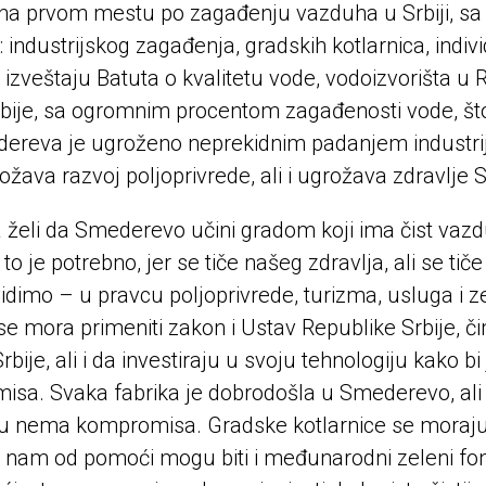
na prvom mestu po zagađenju vazduha u Srbiji, sa
: industrijskog zagađenja, gradskih kotlarnica, indiv
 izveštaju Batuta o kvalitetu vode, vodoizvorišta u
rbije, sa ogromnim procentom zagađenosti vode, što 
ereva je ugroženo neprekidnim padanjem industrijs
ožava razvoj poljoprivrede, ali i ugrožava zdravlj
 želi da Smederevo učini gradom koji ima čist vazd
to je potrebno, jer se tiče našeg zdravlja, ali se ti
idimo – u pravcu poljoprivrede, turizma, usluga i 
e mora primeniti zakon i Ustav Republike Srbije, č
rbije, ali i da investiraju u svoju tehnologiju kako b
a. Svaka fabrika je dobrodošla u Smederevo, ali je
 tu nema kompromisa. Gradske kotlarnice se moraju p
 nam od pomoći mogu biti i međunarodni zeleni fond