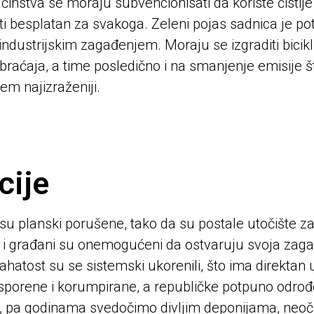
instva se moraju subvencionisati da koriste čistije
i besplatan za svakoga. Zeleni pojas sadnica je pot
ndustrijskim zagađenjem. Moraju se izgraditi bicikli
raćaja, a time posledično i na smanjenje emisije 
lem najizraženiji.
cije
 su planski porušene, tako da su postale utočište z
 i građani su onemogućeni da ostvaruju svoja zaga
ahatost su se sistemski ukorenili, što ima direktan 
 usporene i korumpirane, a republičke potpuno odr
, pa godinama svedočimo divljim deponijama, neoč