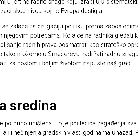
mlju jeftine radne snage koju izrabljuju sistematski
lizacijskog nivoa koji je Evropa dostigla.
 se zalaže za drugačiju politiku prema zaposlenima
m njegovim potrebama. Koja će na radnika gledati kao
oljšanje radnih prava posmatrati kao strateško op
tako možemo u Smederevu zadržati radnu snagu, ml
trazi za poslom i boljim životom napuste naš grad.
a sredina
 potpuno uništena. To je posledica zagađenja sva t
, ali i nečinjenja gradskih vlasti godinama unazad. P