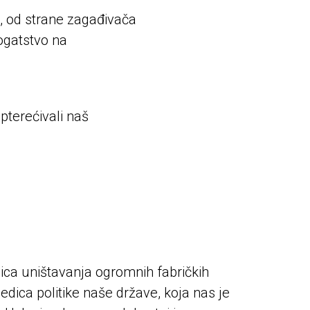
, od strane zagađivača
bogatstvo na
pterećivali naš
ca uništavanja ogromnih fabričkih
dica politike naše države, koja nas je