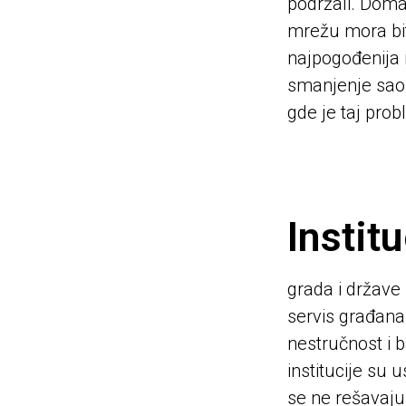
podržali. Domać
mrežu mora bit
najpogođenija i
smanjenje saob
gde je taj prob
Institu
grada i države
servis građana
nestručnost i b
institucije su
se ne rešavaju