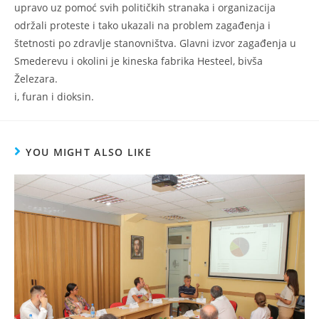
upravo uz pomoć svih političkih stranaka i organizacija
održali proteste i tako ukazali na problem zagađenja i
štetnosti po zdravlje stanovništva. Glavni izvor zagađenja u
Smederevu i okolini je kineska fabrika Hesteel, bivša
Železara.
i, furan i dioksin.
YOU MIGHT ALSO LIKE