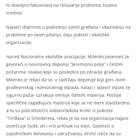
ni dovoljno fokusirana na rešavanje problema životne
sredine.
Najveći doprinos u podizanju svesti građana i ukazivanju na
probleme po ovom pitanju, daju pokreti i ekološke
organizacije.
Ispred Nacionalne ekološke asocijacije, Milenko Jovanović je
govoreći o neuslovnoj deponiji “Jeremijino polje” i čestim
požarima, istakao koje su posledice po zdravlje građana.
Milenko je rekao da se, u sadržaju deponije koji gori, osim
građevinskog i komunalnog otpada, nalazi i opasni otpad, te
sigurno požar uzrokuje emisije štetnih materija. Postoje
specifične zagađujuće materije koje se ne mere standardno,
a to su policiklistični vodonicNikola Krstić iz pokreta
“Tvrđava” iz Smedereva, rekao je da ova organizacija najpre
osvešćuje ljude, ali i vrši pritisak na vlast. Govoreći o
zajedničkom delovanju i udruživanju, Krstić ističe da su