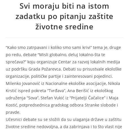
Svi moraju biti na istom
zadatku po pitanju zaštite
životne sredine
“Kako smo zatrpavani i koliko smo sami krivi” tema je, druge
po redu, debate “Misli globalno, deluj lokalno-šta te
sprečava?” koju organizuje Centar za razvoj lokalnih medija
uz podršku Grada Požarevca. Debati su prisustvale ekološke
organizacije, političke partije i zainteresovani pojedinci.
Milenko Jovanović iz Nacionalne ekološke asocijacije, Nikola
Krstić ispred pokreta “Tvrđava”, Ana Berišić iz ekološkog
udruženja “Sova”, Stefan Vukić iz “Prijatelji Čačalice” i Maja
Kostić, potpredsednica gradskog odbora Stranke slobode i
pravde.
Učesnici debate su se složili da su ulaganja države u zaštitu
životne sredine nedovoljna, a da zabrinjava i to što vlast nije