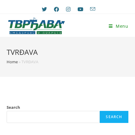
Skip
to
content
Menu
TVRĐAVA
Home
»
TVRĐAVA
Search
SEARCH