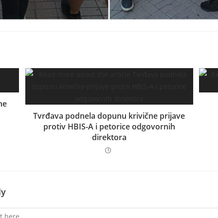
ne
Tvrđava podnela dopunu krivične prijave
protiv HBIS-A i petorice odgovornih
direktora
ly