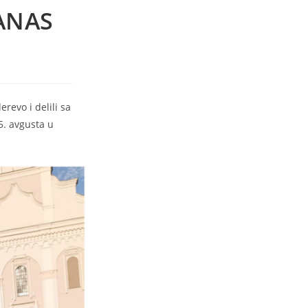
ANAS
revo i delili sa
. avgusta u