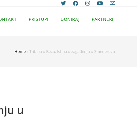
ONTAKT
PRISTUPI
DONIRAJ
PARTNERI
Home
»
Tribina u Beču: Istina o zagađenju u Smederevu
nju u