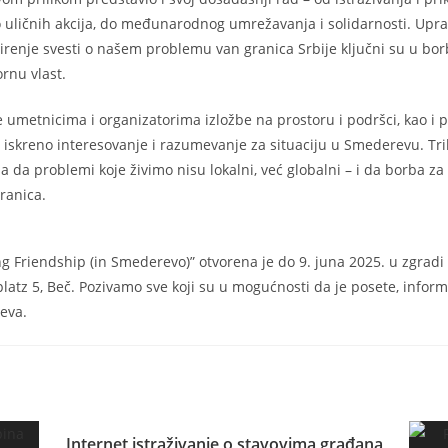
 uličnih akcija, do međunarodnog umrežavanja i solidarnosti. Upra
irenje svesti o našem problemu van granica Srbije ključni su u borb
rnu vlast.
 umetnicima i organizatorima izložbe na prostoru i podršci, kao i p
a iskreno interesovanje i razumevanje za situaciju u Smederevu. Tri
a da problemi koje živimo nisu lokalni, već globalni – i da borba za
ranica.
ng Friendship (in Smederevo)” otvorena je do 9. juna 2025. u zgradi
platz 5, Beč. Pozivamo sve koji su u mogućnosti da je posete, inform
eva.
Internet istraživanje o stavovima građana