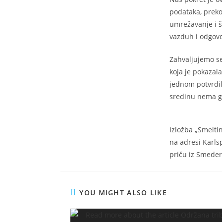
podataka, preko
umrežavanje i š
vazduh i odgovo
Zahvaljujemo se
koja je pokazal
jednom potvrdil
sredinu nema g
Izložba „Smelti
na adresi Karls
priču iz Smeder
YOU MIGHT ALSO LIKE