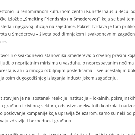
restonici, u renomiranom kulturnom centru Künstlerhaus u Beču, od
čke izložbe
„Smelting Friendship (in Smederevo)”
, koja se bavi te
asleđa i njegovog uticaja na zajednice. Pokret Tvrđava je tom prili
ivota u Smederevu – života pod dimnjakom i svakodnevnim zagađen
are.
govorili o svakodnevici stanovnika Smedereva: o crvenoj prašini koja
a ljudi, o neprijatnim mirisima u vazduhu, o neprospavanim noćima
restaje, ali i o mnogo ozbiljnijim posledicama – sve učestalijim bol
ja osim dugogodišnjeg izlaganja industrijskom zagađenju.
stavljen je na izostanak reakcije institucija – lokalnih, pokrajinskih
a građana i civilnog sektora, odsustvo adekvatnih kontrola i nadzor
 poslovanje kompanije koja upravlja železarom, samo su neki od 
aju zdravlje i bezbednost građana.
om prilikom predstavio i svoj dosadašnji rad – od istraživanja i pri