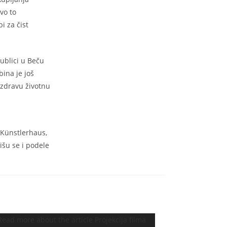
vo to
i za čist
ublici u Beču
bina je još
 zdravu životnu
 Künstlerhaus,
išu se i podele