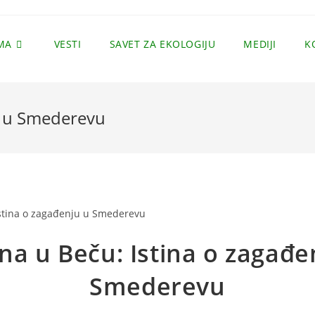
MA
VESTI
SAVET ZA EKOLOGIJU
MEDIJI
K
ju u Smederevu
ina u Beču: Istina o zagađe
Smederevu