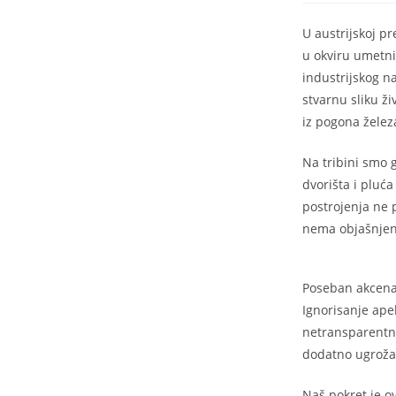
U austrijskoj p
u okviru umetni
industrijskog n
stvarnu sliku ž
iz pogona želez
Na tribini smo 
dvorišta i pluć
postrojenja ne p
nema objašnjen
Poseban akcenat 
Ignorisanje apel
netransparentno
dodatno ugrožav
Naš pokret je ov