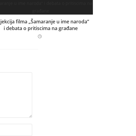
jekcija filma „Šamaranje u ime naroda“
i debata o pritiscima na građane