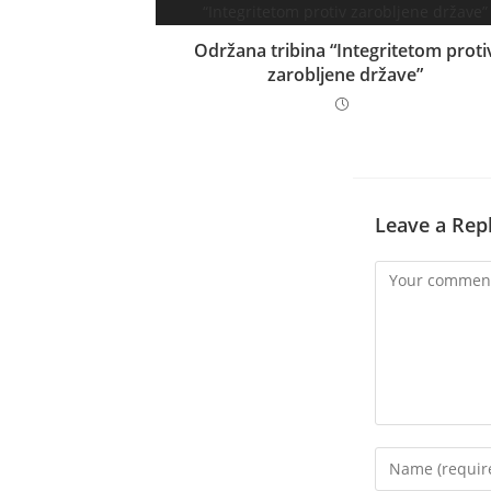
Održana tribina “Integritetom proti
zarobljene države”
Leave a Rep
Comment
Enter
your