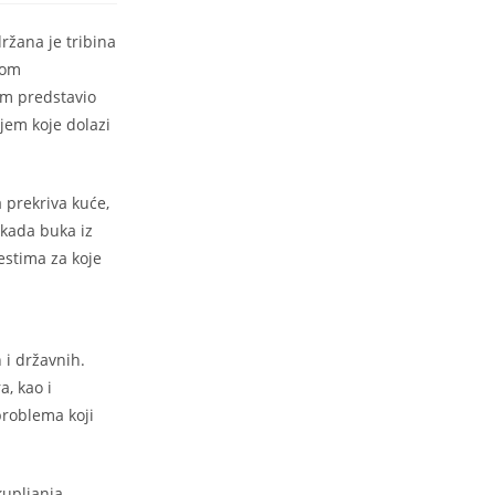
ržana je tribina
mom
kom predstavio
jem koje dolazi
 prekriva kuće,
 kada buka iz
estima za koje
 i državnih.
a, kao i
problema koji
kupljanja