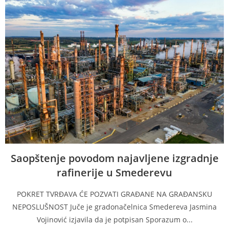
Saopštenje povodom najavljene izgradnje
rafinerije u Smederevu
POKRET TVRĐAVA ĆE POZVATI GRAĐANE NA GRAĐANSKU
NEPOSLUŠNOST Juče je gradonačelnica Smedereva Jasmina
Vojinović izjavila da je potpisan Sporazum o...