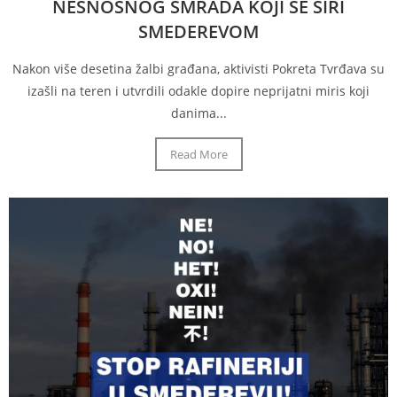
NESNOSNOG SMRADA KOJI SE ŠIRI
SMEDEREVOM
Nakon više desetina žalbi građana, aktivisti Pokreta Tvrđava su
izašli na teren i utvrdili odakle dopire neprijatni miris koji
danima...
Read More