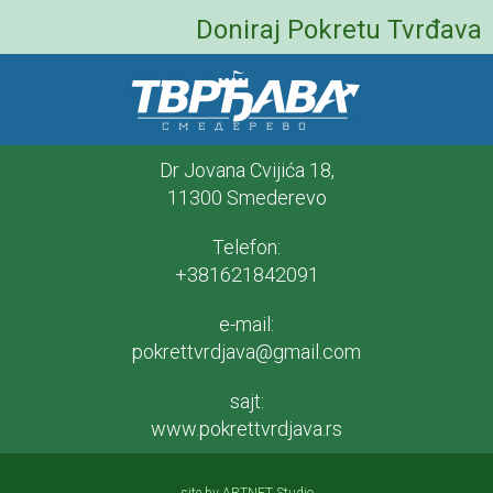
Doniraj Pokretu Tvrđava
Dr Jovana Cvijića 18,
11300 Smederevo
Telefon:
+381621842091
e-mail:
pokrettvrdjava@gmail.com
sajt:
www.pokrettvrdjava.rs
site by ARTNET Studio