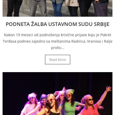
PODNETA ŽALBA USTAVNOM SUDU SRBIJE
Nakon 19 meseci od podnošenja krivične prijave koju je Pokret
Tvrđava podneo zajedno sa meštanima Radinca, Vranova i Ralje
protiv...
Read More