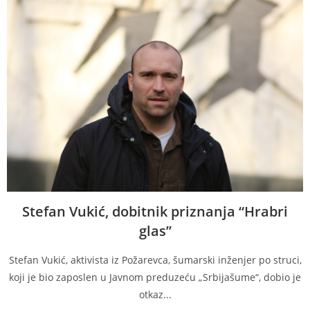
Stefan Vukić, dobitnik priznanja “Hrabri
glas”
Stefan Vukić, aktivista iz Požarevca, šumarski inženjer po struci,
koji je bio zaposlen u Javnom preduzeću „Srbijašume“, dobio je
otkaz...