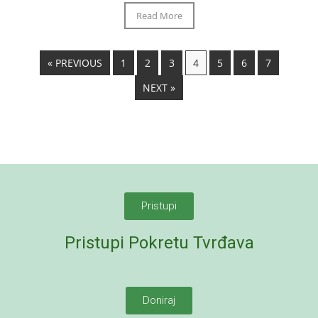
Read More
« PREVIOUS
1
2
3
4
5
6
7
NEXT »
Pristupi
Pristupi Pokretu Tvrđava
Doniraj