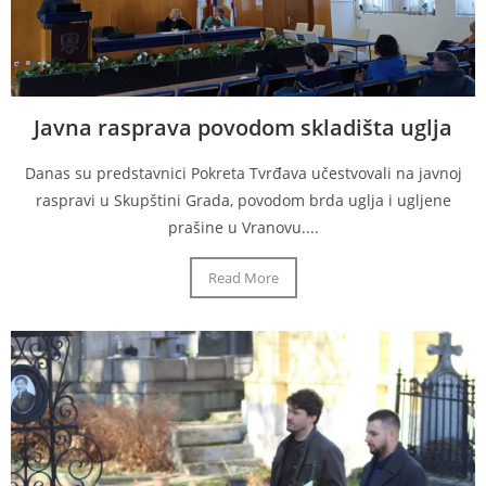
Javna rasprava povodom skladišta uglja
Danas su predstavnici Pokreta Tvrđava učestvovali na javnoj
raspravi u Skupštini Grada, povodom brda uglja i ugljene
prašine u Vranovu....
Read More